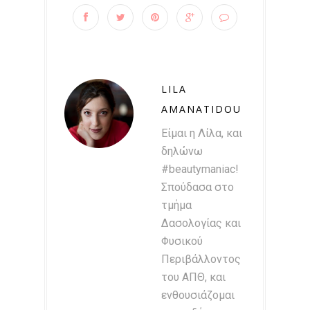
LILA
AMANATIDOU
Είμαι η Λίλα, και
δηλώνω
#beautymaniac!
Σπούδασα στο
τμήμα
Δασολογίας και
Φυσικού
Περιβάλλοντος
του ΑΠΘ, και
ενθουσιάζομαι