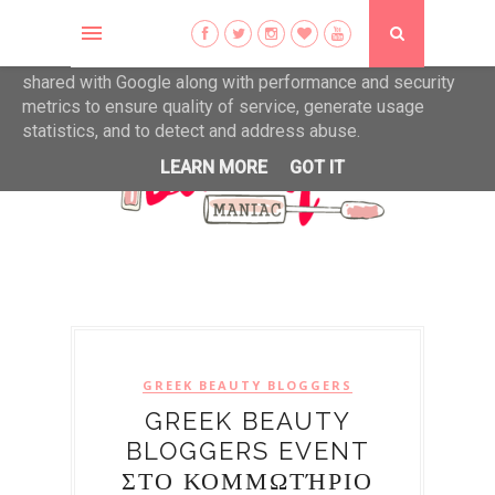
This site uses cookies from Google to deliver its services
and to analyze traffic. Your IP address and user-agent are
shared with Google along with performance and security
metrics to ensure quality of service, generate usage
statistics, and to detect and address abuse.
LEARN MORE
GOT IT
GREEK BEAUTY BLOGGERS
GREEK BEAUTY
BLOGGERS EVENT
ΣΤΟ ΚΟΜΜΩΤΉΡΙΟ