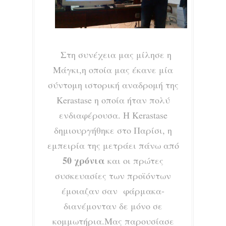
Στη συνέχεια μας μίλησε η
Μάγκι,η οποία μας έκανε μία
σύντομη ιστορική αναδρομή της
Kerastase η οποία ήταν πολύ
ενδιαφέρουσα. Η Kerastase
δημιουργήθηκε στο Παρίσι, η
εμπειρία της μετράει πάνω από
50 χρόνια
και οι πρώτες
συσκευασίες των προϊόντων
έμοιαζαν σαν φάρμακα-
διανέμονταν δε μόνο σε
κομμωτήρια.Μας παρουσίασε