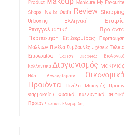
Makeup
Product
Manicure
My Favourite
Review
Nails
Shopping
Shops
Outfit
Ελληνική Εταιρία
Unboxing
Επαγγελματικά Προιόντα
Περιποίηση Επιδερμίδας
Περιποίηση
Μαλλιών
Πινέλα
Συμβουλές
Τέλεια
Σχέσεις
Επιδερμίδα
Βιολογικά
Έκθεση Ομορφιάς
Διαγωνισμός
Μακιγιάζ
Καλλυντικά
Οικονομικά
Νέα Λανσαρίσματα
Προιόντα
Πινέλα Μακιγιάζ
Προιόν
Φαρμακείου
Φυσικά Καλλυντικά
Φυσικό
Προιόν
Ψευτικες Βλεφαρίδες