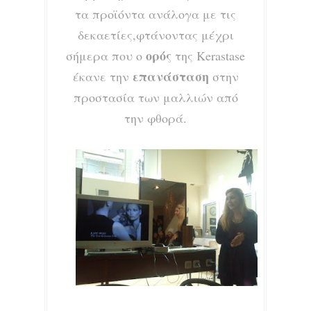
τα προϊόντα ανάλογα με τις
δεκαετίες,φτάνοντας μέχρι
ορός
σήμερα που ο
της Kerastase
επανάσταση
έκανε την
στην
προστασία των μαλλιών από
την φθορά.