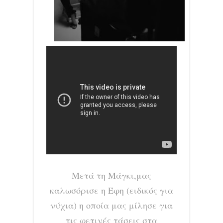
Μετά τη Μάγκι,μας
καλωσόρισε η Έφη (ειδικός για
νύχια) η οποία μας μίλησε για
τις φετινές τάσεις στα