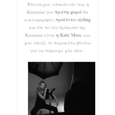
Έπειτα,μας αποκάλυψε πως η
πρώτη φορά
Kerastase για
θα
προϊόντα styling
κυκλοφορήσει
και ότι το νέο πρόσωπο της
η Kate Moss
Kerastase είναι
, και
μας έδειξε το παρακάτω βίντεο
για να πάρουμε μία ιδέα :