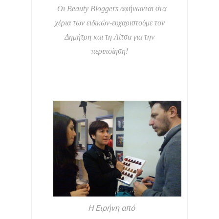
Οι Beauty Bloggers αφήνωνται στα
χέρια των ειδικών-ευχαριστούμε τον
Δημήτρη και τη Λίτσα για την
περιποίηση!
Η Ειρήνη από