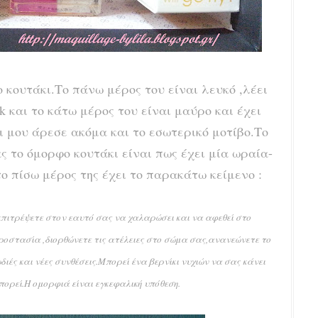
 κουτάκι.Το πάνω μέρος του είναι λευκό ,λέει
k και το κάτω μέρος του είναι μαύρο και έχει
ι μου άρεσε ακόμα και το εσωτερικό μοτίβο.Το
 το όμορφο κουτάκι είναι πως έχει μία ωραία-
ο πίσω μέρος της έχει το παρακάτω κείμενο :
 επιτρέψετε στον εαυτό σας να χαλαρώσει και να αφεθεί στο
προστασία ,διορθώνετε τις ατέλειες στο σώμα σας,ανανεώνετε το
διές και νέες συνθέσεις.Μπορεί ένα βερνίκι νυχιών να σας κάνει
πορεί.Η ομορφιά είναι εγκεφαλική υπόθεση.