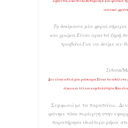
λεβάντα,λυκοπένιο,Βιταμίνη Ε και φυσικά 
νεανικό ,φρέσ
Τη δοκίμασα μία φορά,σήμερα τ
και χρώμα.Είναι αρκετά ξηρή,το
τραβάει.Για να δούμε αν θα
2)Avon/Ma
Δεν είναι απλά μία μάσκαρα.Είναι το απόλυτο 
όγκο και τέλεια καμπυλότητα.Και όλα
Συμφωνώ με τα παραπάνω...Δεν ε
φάνηκε τόσο περίεργη στην εφαρ
παρατήρησα ιδιαίτερο μήκος στ