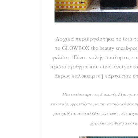
Αρχικά περιεργάστηκα το ίδιο το
το GLOWBOX the beauty sneak-pee
γκλίτερ!Είναι καλής ποιότητας κα
πρώτο πράγμα που είδα ανοίγοντας
άκρως καλοκαιρινή κάρτα που στ
Μία ανάσα πριν τις διακοπές. Λίγο πριν
καλοκαίρι ,φροντίζετε για την αντηλιακή σας 
μακιγιάζ και αποκαλύψτε νέες υφές ,νέες μυρω
χαρούμενες; Φυσικά και μ