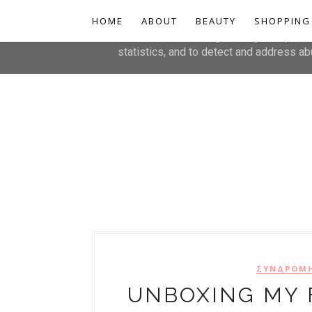
HOME
This site uses cookies from Google to de
ABOUT
BEAUTY
SHOPPING
are shared with Google along with perfo
statistics, and to detect and address ab
ΣΥΝΔΡΟΜΗ
UNBOXING MY 