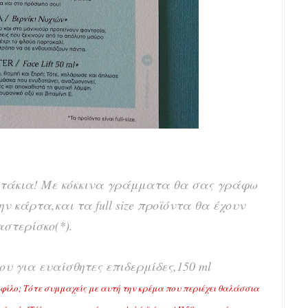
άκια! Με κόκκινα γράμματα θα σας γράφω
ν κάρτα,και τα full size προϊόντα θα έχουν
αστερίσκο(*).
υ για ευαίσθητες επιδερμίδες,150 ml
 φίλο; Τότε συμμαχείς με αυτή την κρέμα που περιέχει θαλάσσια