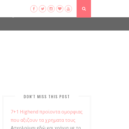
ser-agent
ate usage
LEARN MORE
GOT IT
DON'T MISS THIS POST
7+1 Highend προϊοντα ομορφιας
που αξιζουν τα χρηματα τους
Ασχολούμαι εδώ και χρόνια με το