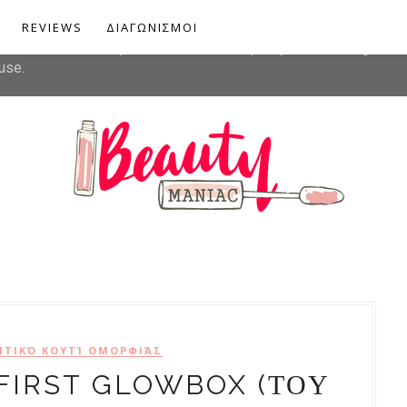
liver its services and to analyze traffic. Your IP address and u
REVIEWS
ΔΙΑΓΩΝΙΣΜΟΙ
rmance and security metrics to ensure quality of service, gener
use.
ΤΙΚΌ ΚΟΥΤΊ ΟΜΟΡΦΙΆΣ
FIRST GLOWBOX (ΤΟΥ