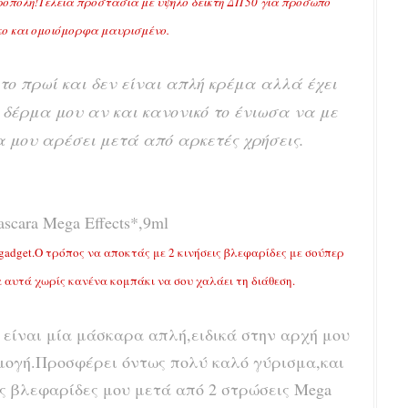
πρόπολη!Τέλεια προστασία με υψηλό δείκτη ΔΠ50 για πρόσωπο
κο και ομοιόμορφα μαυρισμένο.
ο πρωί και δεν είναι απλή κρέμα αλλά έχει
 δέρμα μου αν και κανονικό το ένιωσα να με
 μου αρέσει μετά από αρκετές χρήσεις.
scara Mega Effects*,9ml
gadget.Ο τρόπος να αποκτάς με 2 κινήσεις βλεφαρίδες με σούπερ
 αυτά χωρίς κανένα κομπάκι να σου χαλάει τη διάθεση.
ίναι μία μάσκαρα απλή,ειδικά στην αρχή μου
μογή.Προσφέρει όντως πολύ καλό γύρισμα,και
ις βλεφαρίδες μου μετά από 2 στρώσεις Mega