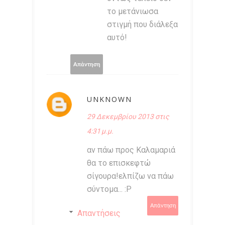
το μετάνιωσα
στιγμή που διάλεξα
αυτό!
Απάντηση
UNKNOWN
29 Δεκεμβρίου 2013 στις
4:31 μ.μ.
αν πάω προς Καλαμαριά
θα το επισκεφτώ
σίγουρα!ελπίζω να πάω
σύντομα... :P
Απάντηση
Απαντήσεις