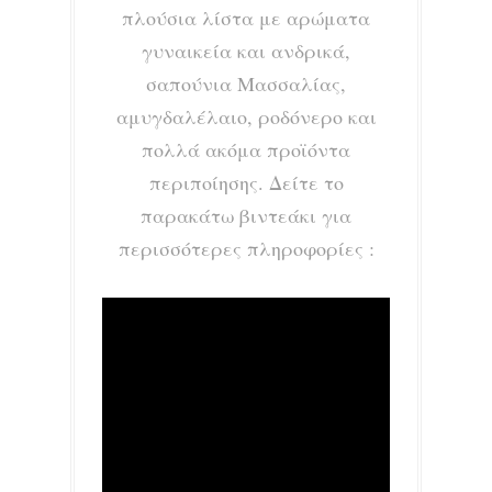
πλούσια λίστα με αρώματα
γυναικεία και ανδρικά,
σαπούνια Μασσαλίας,
αμυγδαλέλαιο, ροδόνερο και
πολλά ακόμα προϊόντα
περιποίησης. Δείτε το
παρακάτω βιντεάκι για
περισσότερες πληροφορίες :