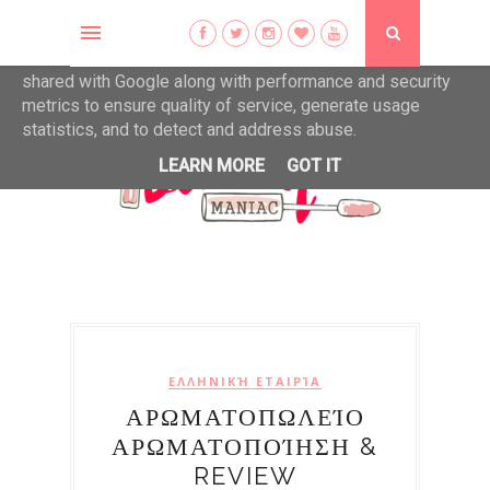
This site uses cookies from Google to deliver its services
and to analyze traffic. Your IP address and user-agent are
shared with Google along with performance and security
metrics to ensure quality of service, generate usage
statistics, and to detect and address abuse.
LEARN MORE
GOT IT
ΕΛΛΗΝΙΚΉ ΕΤΑΙΡΊΑ
ΑΡΩΜΑΤΟΠΩΛΕΊΟ
ΑΡΩΜΑΤΟΠΟΊΗΣΗ &
REVIEW