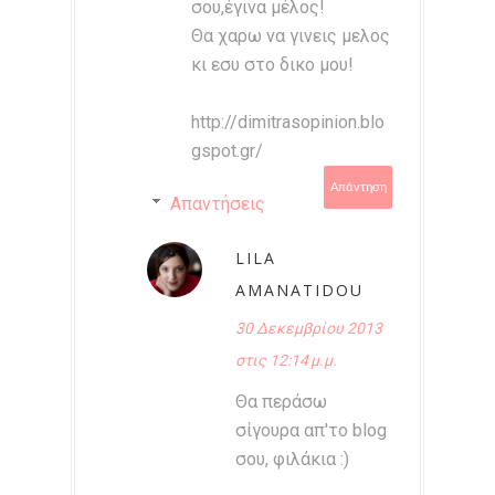
σου,έγινα μέλος!
Θα χαρω να γινεις μελος
κι εσυ στο δικο μου!
http://dimitrasopinion.blo
gspot.gr/
Απάντηση
Απαντήσεις
LILA
AMANATIDOU
30 Δεκεμβρίου 2013
στις 12:14 μ.μ.
Θα περάσω
σίγουρα απ'το blog
σου, φιλάκια :)