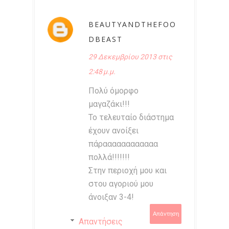
BEAUTYANDTHEFOO
DBEAST
29 Δεκεμβρίου 2013 στις
2:48 μ.μ.
Πολύ όμορφο
μαγαζάκι!!!
Το τελευταίο διάστημα
έχουν ανοίξει
πάραααααααααααα
πολλά!!!!!!!
Στην περιοχή μου και
στου αγοριού μου
άνοιξαν 3-4!
Απάντηση
Απαντήσεις