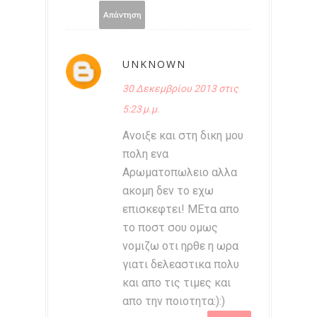
Απάντηση
UNKNOWN
30 Δεκεμβρίου 2013 στις
5:23 μ.μ.
Ανοιξε και στη δικη μου
πολη ενα
Αρωματοπωλειο αλλα
ακομη δεν το εχω
επισκεφτει! ΜΕτα απο
το ποστ σου ομως
νομιζω οτι ηρθε η ωρα
γιατι δελεαστικα πολυ
και απο τις τιμες και
απο την ποιοτητα:):)