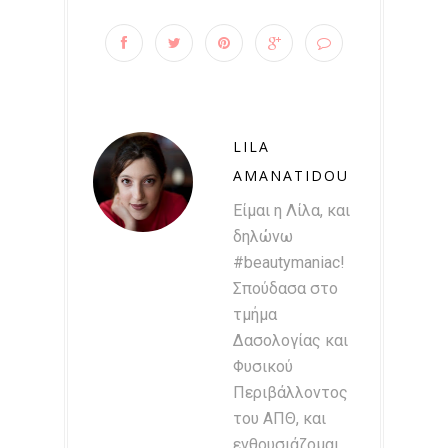
LILA
AMANATIDOU
Είμαι η Λίλα, και
δηλώνω
#beautymaniac!
Σπούδασα στο
τμήμα
Δασολογίας και
Φυσικού
Περιβάλλοντος
του ΑΠΘ, και
ενθουσιάζομαι