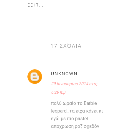
EDIT...
17 ΣΧΌΛΙΑ
UNKNOWN
29 Ιανουαρίου 2014 στις
6:29 π.μ.
πολύ ωραίο το Barbie
leopard...τα είχα κάνει κι
εγώ με πιο pastel
απόχρωση ρόζ σχεδόν