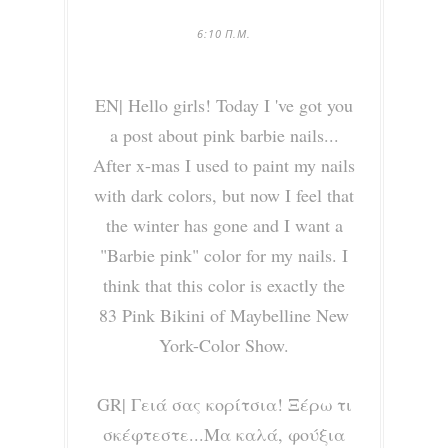
6:10 Π.Μ.
EN|
Hello girls! Today I 've got you
a post about pink barbie nails...
After x-mas I used to paint my nails
with dark colors, but now I feel that
the winter has gone and I want a
"Barbie pink" color for my nails. I
think that this color is exactly the
83 Pink Bikini of Maybelline New
York-Color Show.
GR|
Γειά σας κορίτσια! Ξέρω τι
σκέφτεστε...Μα καλά, φούξια