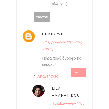
αλλαγή :)
Απάντηση
UNKNOWN
2 Φεβρουαρίου 2014 στις
7:30 π.μ.
Πάρα πολύ όμορφο και
εύκολο!
Απάντηση
Απαντήσεις
LILA
AMANATIDOU
4 Φεβρουαρίου 2014