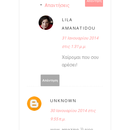
Απάντηση
Απαντήσεις
LILA
AMANATIDOU
31 Ιανουαρίου 2014
στις 1:31 μ.μ.
Χαίρομαι που σου
αρέσει!
Απάντηση
UNKNOWN
30 Ιανουαρίου 2014 στις
9:55 π.μ.
wow, amazing :)) nice