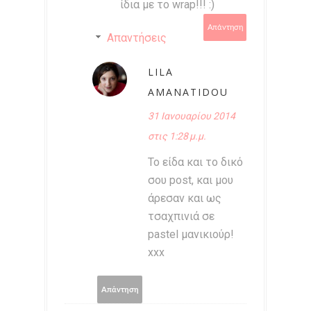
ίδια με το wrap!!! :)
Απάντηση
Απαντήσεις
LILA
AMANATIDOU
31 Ιανουαρίου 2014
στις 1:28 μ.μ.
Το είδα και το δικό
σου post, και μου
άρεσαν και ως
τσαχπινιά σε
pastel μανικιούρ!
xxx
Απάντηση