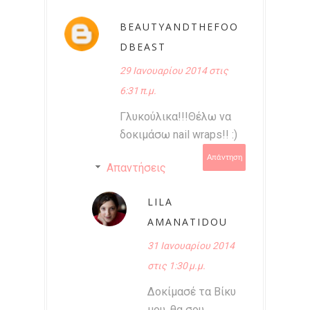
BEAUTYANDTHEFOO
DBEAST
29 Ιανουαρίου 2014 στις
6:31 π.μ.
Γλυκούλικα!!!Θέλω να
δοκιμάσω nail wraps!! :)
Απάντηση
Απαντήσεις
LILA
AMANATIDOU
31 Ιανουαρίου 2014
στις 1:30 μ.μ.
Δοκίμασέ τα Βίκυ
μου, θα σου