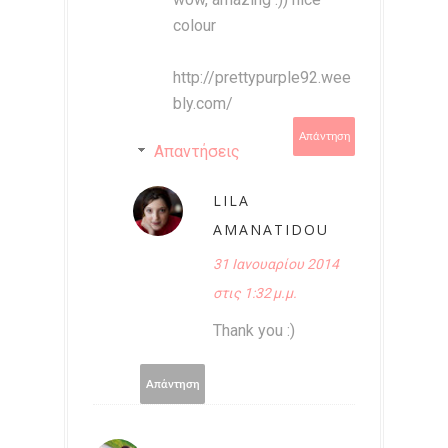
colour
http://prettypurple92.wee
bly.com/
Απάντηση
Απαντήσεις
LILA
AMANATIDOU
31 Ιανουαρίου 2014
στις 1:32 μ.μ.
Thank you :)
Απάντηση