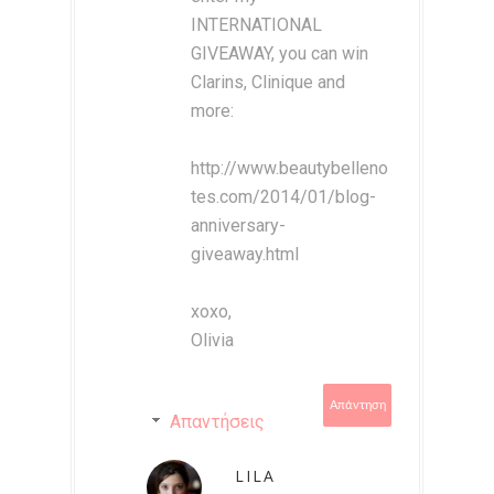
INTERNATIONAL
GIVEAWAY, you can win
Clarins, Clinique and
more:
http://www.beautybelleno
tes.com/2014/01/blog-
anniversary-
giveaway.html
xoxo,
Olivia
Απάντηση
Απαντήσεις
LILA