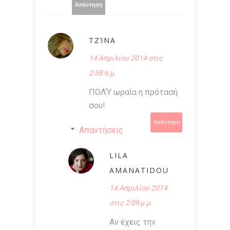
Απάντηση
ΤΖΊΝΑ
14 Απριλίου 2014 στις
2:58 π.μ.
ΠΟΛΎ ωραία η πρότασή
σου!
Απάντηση
Απαντήσεις
LILA
AMANATIDOU
14 Απριλίου 2014
στις 2:09 μ.μ.
Αν έχεις την