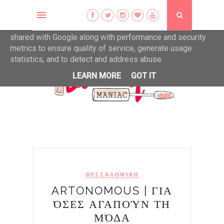
This site uses cookies from Google to deliver its services
and to analyze traffic. Your IP address and user-agent are
shared with Google along with performance and security
metrics to ensure quality of service, generate usage
statistics, and to detect and address abuse.
LEARN MORE
GOT IT
ΘΕΣΣΑΛΟΝΊΚΗ
ARTONOMOUS | ΓΙΑ
ΌΣΕΣ ΑΓΑΠΟΎΝ ΤΗ
ΜΌΔΑ