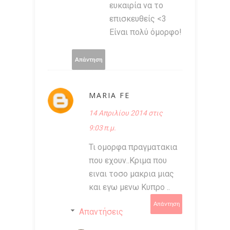
ευκαιρία να το
επισκευθείς <3
Είναι πολύ όμορφο!
Απάντηση
MARIA FE
14 Απριλίου 2014 στις
9:03 π.μ.
Τι ομορφα πραγματακια
που εχουν..Κριμα που
ειναι τοσο μακρια μιας
και εγω μενω Κυπρο ..
Απάντηση
Απαντήσεις