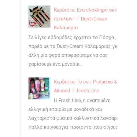
Κερδιστε: Ενα ολοκληρο σετ
πινελων! ♡ Dust+Cream
Καλαμαρια
Σε λίγες εβδομάδες έρχεται το Πάσχα , και
παρέα με τα Dust+Cream Καλαμαριάς για
άλλη μία φορά αποφασίσαμε να σας
χαρίσουμε ένα μοναδικ...
Κερδιστε: Το σετ Pistachio &
Almond ♡ Fresh Line
Η Fresh Line, η αγαπημένη
ελληνική εταιρία με μοναδικά και
λαχταριστά φυσικά καλλυντικά λανσάρει
πολλά καινούργια προϊόντα που σίγουρα...