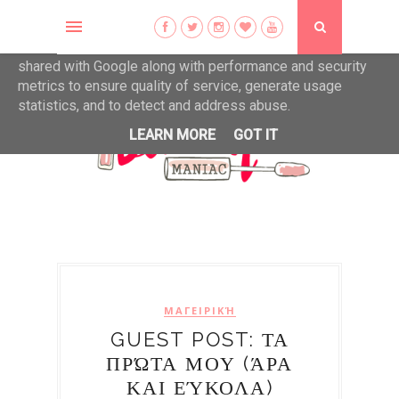
This site uses cookies from Google to deliver its services
and to analyze traffic. Your IP address and user-agent are
shared with Google along with performance and security
metrics to ensure quality of service, generate usage
statistics, and to detect and address abuse.
LEARN MORE
GOT IT
ΜΑΓΕΙΡΙΚΉ
GUEST POST: ΤΑ
ΠΡΏΤΑ ΜΟΥ (ΆΡΑ
ΚΑΙ ΕΎΚΟΛΑ)