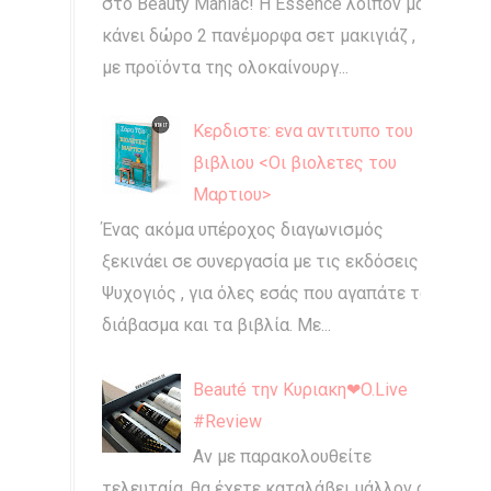
στο Beauty Maniac! Η Essence λοιπόν μας
κάνει δώρο 2 πανέμορφα σετ μακιγιάζ ,
με προϊόντα της ολοκαίνουργ...
Κερδιστε: ενα αντιτυπο του
βιβλιου <Οι βιολετες του
Μαρτιου>
Ένας ακόμα υπέροχος διαγωνισμός
ξεκινάει σε συνεργασία με τις εκδόσεις
Ψυχογιός , για όλες εσάς που αγαπάτε το
διάβασμα και τα βιβλία. Με...
Beauté την Κυριακη❤O.Live
#Review
Αν με παρακολουθείτε
τελευταία, θα έχετε καταλάβει μάλλον ότι