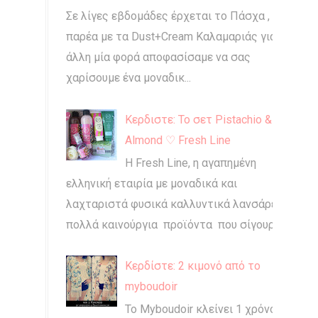
Σε λίγες εβδομάδες έρχεται το Πάσχα , και
παρέα με τα Dust+Cream Καλαμαριάς για
άλλη μία φορά αποφασίσαμε να σας
χαρίσουμε ένα μοναδικ...
Κερδιστε: Το σετ Pistachio &
Almond ♡ Fresh Line
Η Fresh Line, η αγαπημένη
ελληνική εταιρία με μοναδικά και
λαχταριστά φυσικά καλλυντικά λανσάρει
πολλά καινούργια προϊόντα που σίγουρα...
Κερδίστε: 2 κιμονό από το
myboudoir
Το Myboudoir κλείνει 1 χρόνο