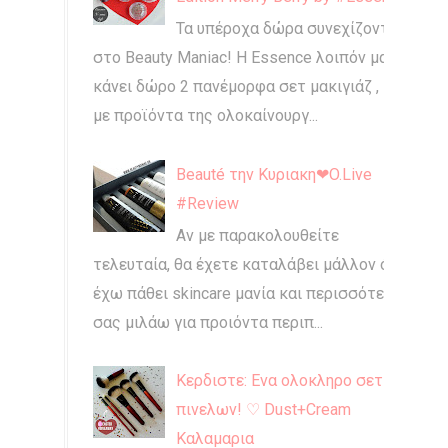
Τα υπέροχα δώρα συνεχίζονται
στο Beauty Maniac! Η Essence λοιπόν μας
κάνει δώρο 2 πανέμορφα σετ μακιγιάζ ,
με προϊόντα της ολοκαίνουργ...
Beauté την Κυριακη❤O.Live
#Review
Αν με παρακολουθείτε
τελευταία, θα έχετε καταλάβει μάλλον ότι
έχω πάθει skincare μανία και περισσότερο
σας μιλάω για προιόντα περιπ...
Κερδιστε: Ενα ολοκληρο σετ
πινελων! ♡ Dust+Cream
Καλαμαρια