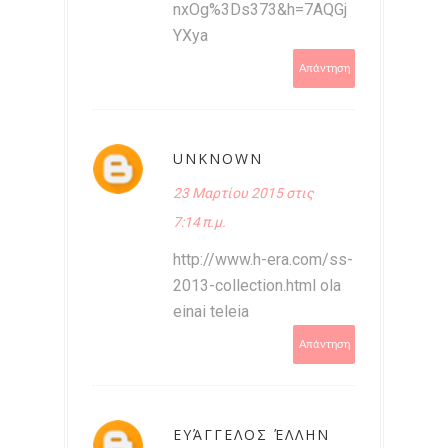
nxOg%3Ds373&h=7AQGj
YXya
Απάντηση
UNKNOWN
23 Μαρτίου 2015 στις
7:14 π.μ.
http://www.h-era.com/ss-
2013-collection.html ola
einai teleia
Απάντηση
ΕΥΆΓΓΕΛΟΣ ΈΛΛΗΝ