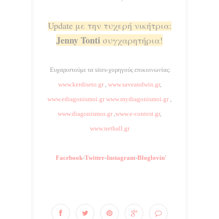
Update με την τυχερή νικήτρια:
Jenny Tonti
συγχαρητήρια!
Ευχαριστούμε τα sites-χορηγούς επικοινωνίας:
www.kerdiseto.gr
,
www.saveandwin.gr
,
www.ediagonismoi.gr
www.mydiagonismoi.gr
,
www.diagonismos.gr
,
www.e-contest.gr
,
www.nethall.gr
Facebook
-
Twitter
-
Instagram
-
Bloglovin'