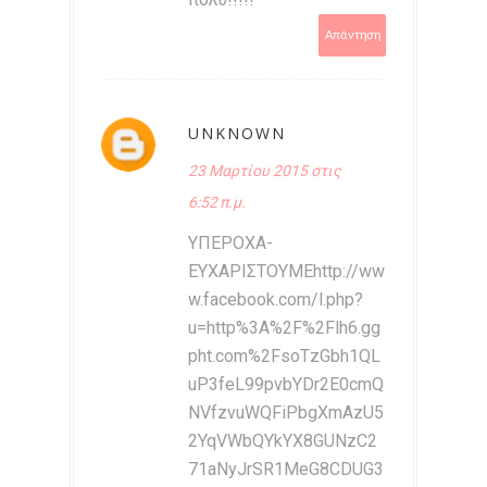
Απάντηση
UNKNOWN
23 Μαρτίου 2015 στις
6:52 π.μ.
ΥΠΕΡΟΧΑ-
ΕΥΧΑΡΙΣΤΟΥΜΕhttp://ww
w.facebook.com/l.php?
u=http%3A%2F%2Flh6.gg
pht.com%2FsoTzGbh1QL
uP3feL99pvbYDr2E0cmQ
NVfzvuWQFiPbgXmAzU5
2YqVWbQYkYX8GUNzC2
71aNyJrSR1MeG8CDUG3