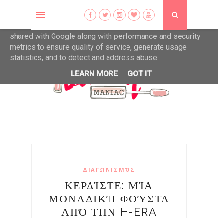
This site uses cookies from Google to deliver its services
and to analyze traffic. Your IP address and user-agent are
shared with Google along with performance and security
metrics to ensure quality of service, generate usage
statistics, and to detect and address abuse.
LEARN MORE
GOT IT
ΔΙΑΓΩΝΙΣΜΌΣ
ΚΕΡΔΊΣΤΕ: ΜΊΑ
ΜΟΝΑΔΙΚΉ ΦΟΎΣΤΑ
ΑΠΌ ΤΗΝ H-ERA