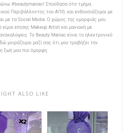
δηλώνω #beautymaniac! Σπούδασα στο τμήμα
ικού Περιβάλλοντος του ΑΠΘ, και ενθουσιάζομαι με
αι με τα Social Media. Ο χώρος της ομορφιάς μου
ό είμαι επίσης Makeup Artist και μανιακή με
 ανακαλύψεις. Το Beauty Maniac είναι το ηλεκτρονικό
εδώ μοιράζομαι μαζί σας ότι μου τραβήξει την
η ζωή μου πιο όμορφη.
IGHT ALSO LIKE