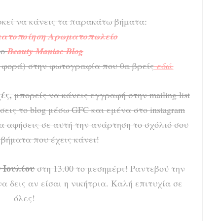
ρκεί να κάνεις τα παρακάτω βήματα:
ατοποίηση Αρωματοπωλείο
το
Beauty Maniac Blog
νο φορά) στην φωτογραφία που θα βρείς
εδώ.
ές,
μπορείς να κάνεις εγγραφή στην mailing list
σεις το blog μέσω GFC και εμένα στο instagram
να αφήσεις σε αυτή την ανάρτηση το σχόλιό σου
 βήματα που έχεις κάνει!
0 Ιουλίου
στη 13.00 το μεσημέρι!
Ραντεβού την
α δεις αν είσαι η νικήτρια. Καλή επιτυχία σε
όλες!