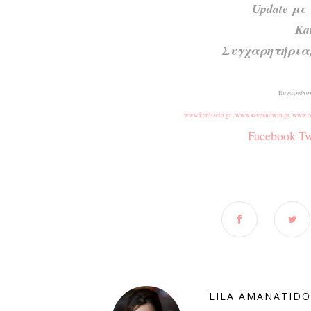
Update με
Ka
Συγχαρητήρια,
Ευχαριστού
www.kerdiseto.gr
,
www.saveandwin.gr
,
www.ed
Facebook
-
Tw
LILA AMANATID