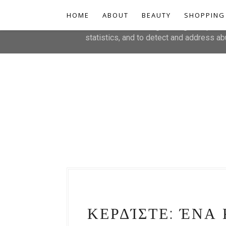
HOME
This site uses cookies from Google to de
ABOUT
BEAUTY
SHOPPING
are shared with Google along with perfo
statistics, and to detect and address ab
ΚΕΡΔΊΣΤΕ: ΈΝΑ