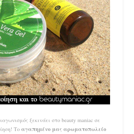
ιαγωνισμός ξεκινάει στο beauty maniac σε
αγαπημένο μας αρωματοπωλείο
ίηση! Το