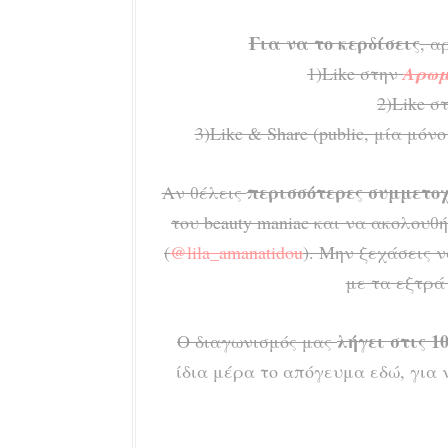
Για να το κερδίσεις
, α
1)Like στην
Αρωμ
2)Like σ
3)Like & Share (public, μία μό
περισσότερες συμμετοχ
Αν θέλεις
του beauty maniac και να ακολουθή
(
@lila_amanatidou
). Μην ξεχάσεις 
με τα εξτρά
λήγει στις 1
Ο διαγωνισμός μας
ίδια μέρα το απόγευμα εδώ, για ν