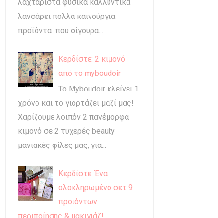
λαχταριστά φυσικά καλλυντικά
λανσάρει πολλά καινούργια
προϊόντα που σίγουρα...
Κερδίστε: 2 κιμονό
από το myboudoir
Το Myboudoir κλείνει 1
χρόνο και το γιορτάζει μαζί μας!
Χαρίζουμε λοιπόν 2 πανέμορφα
κιμονό σε 2 τυχερές beauty
μανιακές φίλες μας, για...
Κερδίστε: Ένα
ολοκληρωμένο σετ 9
προιόντων
περιποίησης & μακιγιάζ!