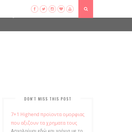
ser-agent
ate usage
LEARN MORE
GOT IT
DON'T MISS THIS POST
7+1 Highend προϊοντα ομορφιας
που αξιζουν τα χρηματα τους
Ασχολούμαι εδώ και χρόνια με το