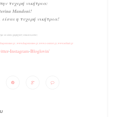
 την τυχερή νικήτρια:
terina Mandoni!
 είσαι η τυχερή νικήτρια!
με τα sites-χορηγούς επικοινωνίας:
iagonismoi.gr
,
www.diagonismos.gr
,
www.e-contest.gr
,
www.nethall.gr
itter
-
Instagram
-
Bloglovin'
OU