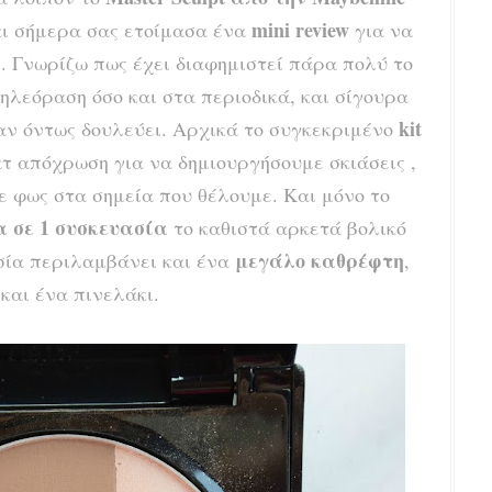
mini review
αι σήμερα σας ετοίμασα ένα
για να
. Γνωρίζω πως έχει διαφημιστεί πάρα πολύ το
ηλεόραση όσο και στα περιοδικά, και σίγουρα
kit
αν όντως δουλεύει. Αρχικά το συγκεκριμένο
ατ απόχρωση για να δημιουργήσουμε σκιάσεις ,
ε φως στα σημεία που θέλουμε. Και μόνο το
α σε 1 συσκευασία
το καθιστά αρκετά βολικό
μεγάλο καθρέφτη
ασία περιλαμβάνει και ένα
,
 και ένα πινελάκι.