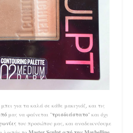
μπει για τα καλά σε κάθε μακιγιάζ, και τις
ωπό
τρισδιάστατο
μας να φαίνεται "
" και όχι
 γωνίες
του προσώπου μας, και αναδεικνύουμε
Master Sculpt από την Maybelline
α λοιπόν το