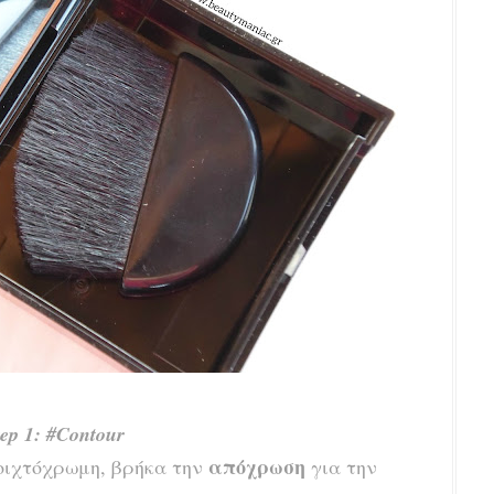
tep 1: #Contour
απόχρωση
οιχτόχρωμη, βρήκα την
για την