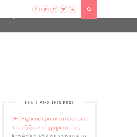
ser-agent
ate usage
LEARN MORE
GOT IT
DON'T MISS THIS POST
7+1 Highend προϊοντα ομορφιας
που αξιζουν τα χρηματα τους
Ασχολούμαι εδώ και χρόνια με το