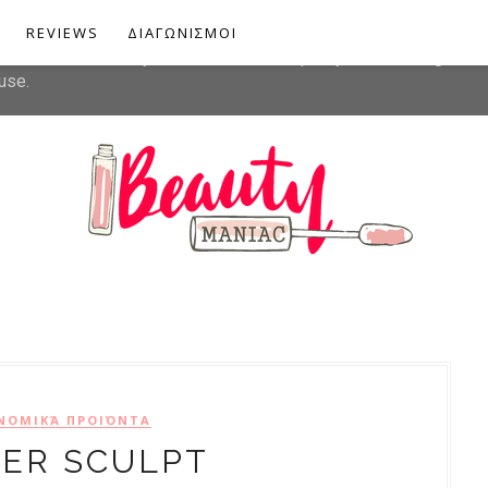
liver its services and to analyze traffic. Your IP address and u
REVIEWS
ΔΙΑΓΩΝΙΣΜΟΙ
rmance and security metrics to ensure quality of service, gener
use.
ΝΟΜΙΚΆ ΠΡΟΙΌΝΤΑ
ER SCULPT