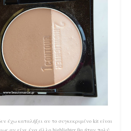
ν έχω καταλήξει αν το συγκεκριμένο kit είναι
μως αν είχε ένα άλλο highlighter θα ήταν πολύ