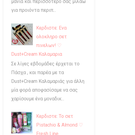
μανία και περισσότερο σας μιλάω
για προιόντα περιπ...
Κερδιστε: Ενα
ολοκληρο σετ
πινελων! ♡
Dust+Cream Καλαμαρια
Σε λίγες εβδομάδες έρχεται το
Πάσχα , και παρέα με τα
Dust+Cream Καλαμαριάς για άλλη
μία φορά αποφασίσαμε να σας
χαρίσουμε ένα μοναδικ...
Κερδιστε: Το σετ
Pistachio & Almond ♡
Fresh Line