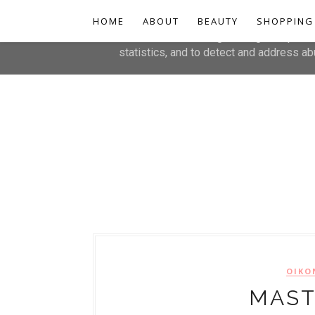
HOME
This site uses cookies from Google to de
ABOUT
BEAUTY
SHOPPING
are shared with Google along with perfo
statistics, and to detect and address ab
ΟΙΚΟ
MAST