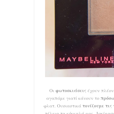
φωτοσκιάσεις
Οι
έχουν πλέον 
πρόσ
αγαπάμε γιατί κάνουν το
τονίζουμε τις
φλατ. Ουσιαστικά
τέλεια τα κόκκαλά μας. Δοκίμασ