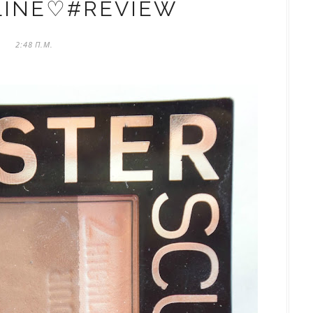
LINE♡#REVIEW
2:48 Π.Μ.