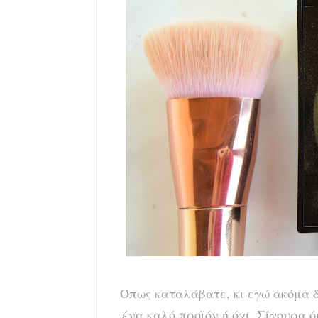
Όπως καταλάβατε, κι εγώ ακόμα δε
ένα καλό προϊόν ή όχι. Σίγουρα ό