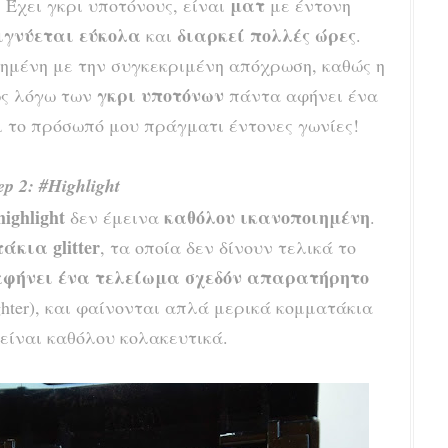
ματ
! Έχει γκρι υποτόνους, είναι
με έντονη
γνύεται εύκολα
διαρκεί πολλές ώρες
και
.
ημένη με την συγκεκριμένη απόχρωση, καθώς η
γκρι υποτόνων
ως λόγω των
πάντα αφήνει ένα
ι το πρόσωπό μου πράγματι έντονες γωνίες!
ep 2: #Highlight
ighlight
καθόλου ικανοποιημένη
δεν έμεινα
.
άκια glitter
, τα οποία δεν δίνουν τελικά το
φήνει ένα τελείωμα σχεδόν απαρατήρητο
ghter), και φαίνονται απλά μερικά κομματάκια
 είναι καθόλου κολακευτικά.