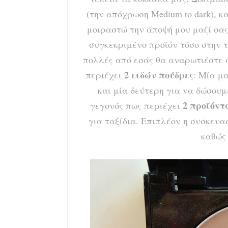
(την απόχρωση Medium to dark), κ
μοιραστώ την άποψή μου μαζί σας
συγκεκριμένο προϊόν τόσο στην τ
πολλές από εσάς θα αναρωτιέστε 
2 ειδών πούδρες
περιέχει
: Μία μ
και μία δεύτερη για να δώσουμ
2 προϊόντ
γεγονός πως περιέχει
για ταξίδια. Επιπλέον η συσκευ
καθώς