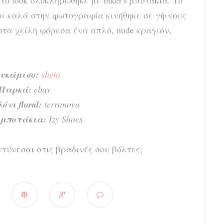
ο look ολοκληρώθηκε με biker's μποτάκια. Το
αι καλά στην φωτογραφία κινήθηκε σε γήινους
στα χείλη φόρεσα ένα απλό, nude κραγιόν.
υκάμισο:
shein
Παρκά:
ebay
νι floral:
terranova
μποτάκια:
Izy Shoes
ντύνεσαι στις βραδινές σου βόλτες;