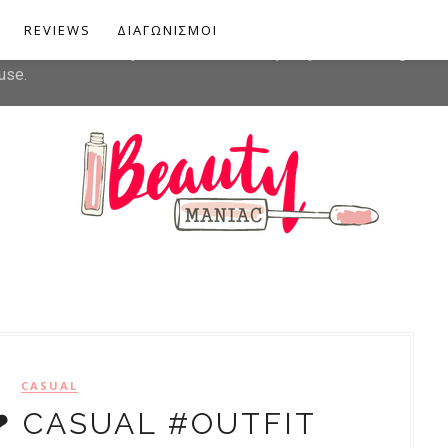
liver its services and to analyze traffic. Your IP address and u
REVIEWS
ΔΙΑΓΩΝΙΣΜΟΙ
rmance and security metrics to ensure quality of service, gener
use.
CASUAL
❤ CASUAL #OUTFIT