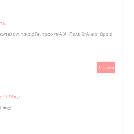
π.μ.
αντελόνι ταιριάζει τόσο πολύ!! Πολύ θηλυκό! Ωραίο
Απάντηση
 11:55 π.μ.
! ❤xx