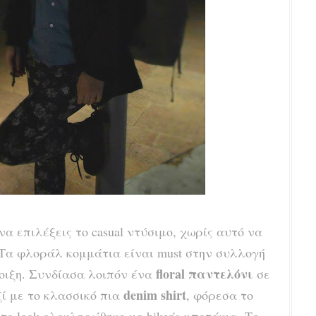
α επιλέξεις το casual ντύσιμο, χωρίς αυτό να
n. Τα φλοράλ κομμάτια είναι must στην συλλογή
floral παντελόνι
νοιξη. Συνδίασα λοιπόν ένα
σε
denim shirt
 με το κλασσικό πια
, φόρεσα το