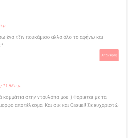
π.μ.
ρω ένα τζιν πουκάμισο αλλά όλο το αφήνω και
:*
Απάντηση
 11:55 π.μ.
ά κομμάτια στην ντουλάπα μου :) Φοριέται με τα
όμορφο αποτέλεσμα. Και σικ και Casual! Σε ευχαριστώ