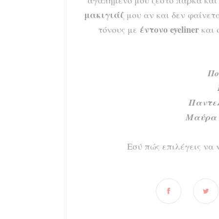
αγαπημένο μου ζεστό παρκά και τ
μακιγιάζ
μου αν και δεν φαίνετ
έντονο eyeliner
τόνους με
και 
Πο
Παντελό
Μαύρα 
Εσύ πώς επιλέγεις να 