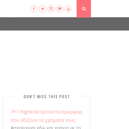
ser-agent
ate usage
LEARN MORE
GOT IT
DON'T MISS THIS POST
7+1 Highend προϊοντα ομορφιας
που αξιζουν τα χρηματα τους
Ασχολούμαι εδώ και χρόνια με το