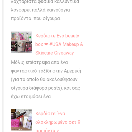
λαχταριστά φυσικά καλλυντικά
λανσάρει πολλά καινούργια
προϊόντα που σίγουρα...
Κερδιστε Ενα beauty
box ❤ #USA Makeup &
Skincare Giveaway
Μόλις επέστρεψα από ένα
φανταστικό ταξίδι στην Αμερική
(για το οποίο θα ακολουθήσουν
σίγουρα διάφορα posts), και σας
έχω ετοιμάσει ένα...
Κερδίστε: Ένα
ολοκληρωμένο σετ 9
προιόντων