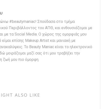
OU
δηλώνω #beautymaniac! Σπούδασα στο τμήμα
ικού Περιβάλλοντος του ΑΠΘ, και ενθουσιάζομαι με
αι με τα Social Media. Ο χώρος της ομορφιάς μου
ό είμαι επίσης Makeup Artist και μανιακή με
 ανακαλύψεις. Το Beauty Maniac είναι το ηλεκτρονικό
εδώ μοιράζομαι μαζί σας ότι μου τραβήξει την
η ζωή μου πιο όμορφη.
IGHT ALSO LIKE