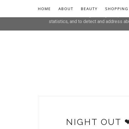
HOME
This site uses cookies from Google to de
ABOUT
BEAUTY
SHOPPING
are shared with Google along with perfo
statistics, and to detect and address ab
NIGHT OUT 