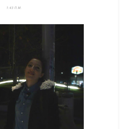
1:43 Π.Μ.