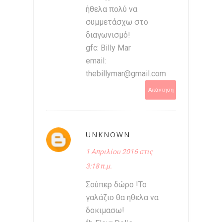
ήθελα πολύ να
συμμετάσχω στο
διαγωνισμό!
gfc: Billy Mar
email:
thebillymar@gmail.com
Απάντηση
UNKNOWN
1 Απριλίου 2016 στις
3:18 π.μ.
Σούπερ δώρο !Το
γαλάζιο θα ηθελα να
δοκιμασω!