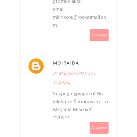
gfc mkiriakou
email
mkiriakou@rocketmail.co
m
Απάντηση
MOIRAIDA
31 Μαρτίου 2016 στις
11:20 μ.μ.
Υπεροχα χρωματα! Θα
ηθελα να δικιμασω το Το
Magenta Mischief
#209!!!!
Απάντηση