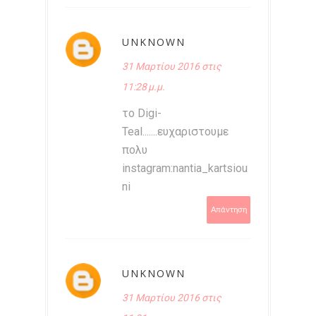
UNKNOWN
31 Μαρτίου 2016 στις
11:28 μ.μ.
το Digi-
Teal.......ευχαριστουμε
πολυ
instagram:nantia_kartsiou
ni
Απάντηση
UNKNOWN
31 Μαρτίου 2016 στις