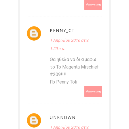
Απάντηση
PENNY_CT
1 Απριλίου 2016 στις
1:20 π.μ.
Θα ηθελα να δικιμασω
το Το Magenta Mischief
#209!!!!
Fb Penny Toli
Απάντηση
UNKNOWN
1 Απριλίου 2016 στις