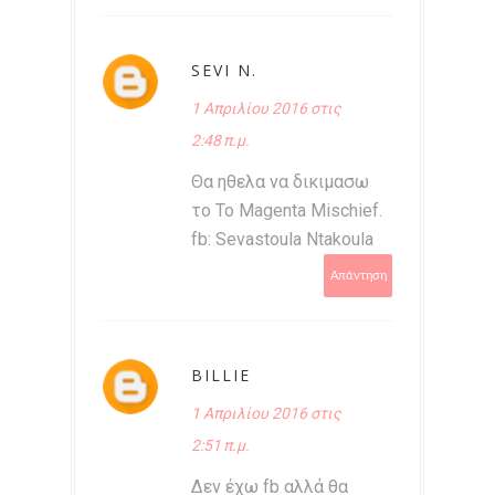
SEVI N.
1 Απριλίου 2016 στις
2:48 π.μ.
Θα ηθελα να δικιμασω
το Το Magenta Mischief.
fb: Sevastoula Ntakoula
Απάντηση
BILLIE
1 Απριλίου 2016 στις
2:51 π.μ.
Δεν έχω fb αλλά θα