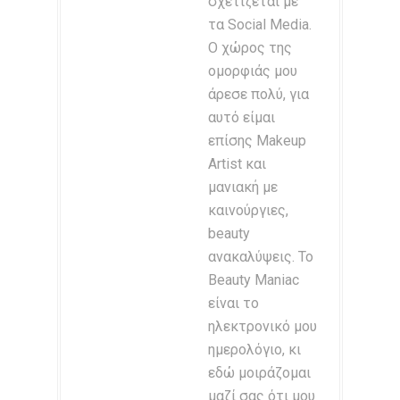
σχετίζεται με
τα Social Media.
Ο χώρος της
ομορφιάς μου
άρεσε πολύ, για
αυτό είμαι
επίσης Makeup
Artist και
μανιακή με
καινούργιες,
beauty
ανακαλύψεις. Το
Beauty Maniac
είναι το
ηλεκτρονικό μου
ημερολόγιο, κι
εδώ μοιράζομαι
μαζί σας ότι μου