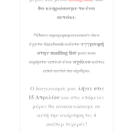
θα κληρώσουμε το ένα
σετάκι
.
*Όσες ομορφομανιακές δεν
εγγραφή
έχετε facebook κάντε
στην mailing list
μας και
σχόλιο
αφήστε απλά ένα
κάτω
από αυτό το άρθρο.
λήγει στις
Ο διαγωνισμός μας
15 Απριλίου
και στις επόμενες
μέρες θα ανακοινώσουμε σε
αυτή την ανάρτηση τις 4
σούπερ τυχερές!