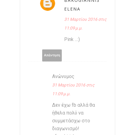
BAKOGIANNIS
ELENA
31 Μαρτίου 2016 στις
11:09 μ.μ.
Pink ...:)
Απάντηση
Ανώνυμος
31 Μαρτίου 2016 στις
11:09 μ.μ.
Δεν έχω fb αλλά θα
ήθελα πολύ να
συμμετάσχω στο
διαγωνισμό!