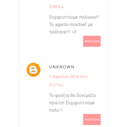
2:00 π.μ.
Ευχαριστούμε πολύυυυ!!
Το agenta mischief με
τρέλανε!!! <3
Απάντηση
UNKNOWN
1 Απριλίου 2016 στις
2:11 π.μ.
Το φούξια θα δοκίμαζα
πρώτα! Ευχαριστούμε
πολυ !
Απάντηση