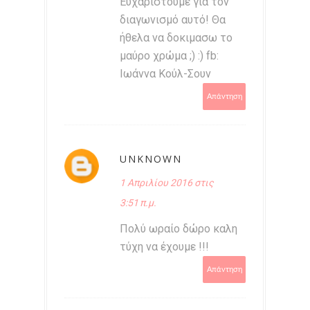
Ευχαριστουμε για τον
διαγωνισμό αυτό! Θα
ήθελα να δοκιμασω το
μαύρο χρώμα ;) :) fb:
Ιωάννα Κούλ-Σουν
Απάντηση
UNKNOWN
1 Απριλίου 2016 στις
3:51 π.μ.
Πολύ ωραίο δώρο καλη
τύχη να έχουμε !!!
Απάντηση