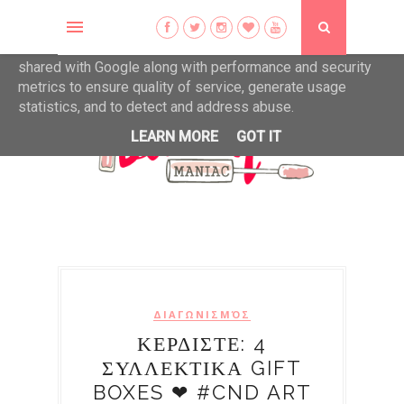
This site uses cookies from Google to deliver its services
and to analyze traffic. Your IP address and user-agent are
shared with Google along with performance and security
metrics to ensure quality of service, generate usage
statistics, and to detect and address abuse.
LEARN MORE
GOT IT
ΔΙΑΓΩΝΙΣΜΌΣ
ΚΕΡΔΙΣΤΕ: 4
ΣΥΛΛΕΚΤΙΚΑ GIFT
BOXES ❤ #CND ART