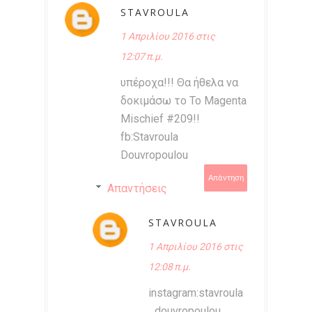
STAVROULA
1 Απριλίου 2016 στις
12:07 π.μ.
υπέροχα!!! Θα ήθελα να
δοκιμάσω το Το Magenta
Mischief #209!!
fb:Stavroula
Douvropoulou
Απάντηση
Απαντήσεις
STAVROULA
1 Απριλίου 2016 στις
12:08 π.μ.
instagram:stavroula
_douvropoulou