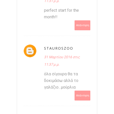
11:31 μ.μ.
perfect start for the
month!!
Απάντηση
STAUROSZOO
31 Μαρτίου 2016 στις
11:37 μ.μ.
όλα σίγουρα θα τα
δοκιμάσω αλλά το
γαλάζιο...μούρλια
Απάντηση