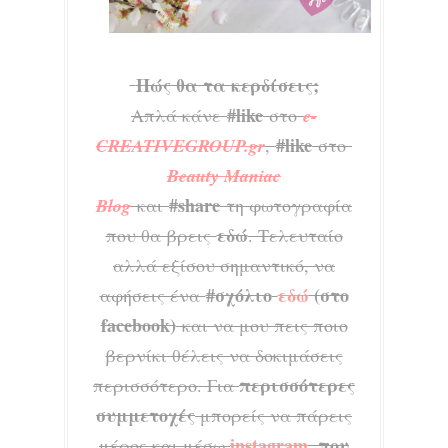
Πώς θα τα κερδίσεις;
#like
Απλά κάνε
στο
e-
#like
CREATIVEGROUP.gr
,
στο
Beauty Maniac
#share
Blog
και
τη φωτογραφία
εδώ
που θα βρεις
. Τελευταίο
αλλά εξίσου σημαντικό, να
#σχόλιο
εδώ
(στο
αφήσεις ένα
facebook)
και να μου πεις ποιο
βερνίκι θέλεις να δοκιμάσεις
περισσότερες
περισσότερο. Για
συμμετοχές
μπορείς να πάρεις
instagram
, που
μέρος και μέσω