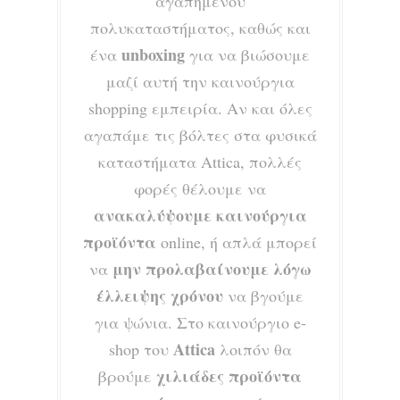
αγαπημένου
πολυκαταστήματος, καθώς και
unboxi
ng
ένα
για
να βιώσουμε
μαζί αυτή την καινούργια
shopping εμπειρία
.
Αν και όλες
αγαπάμε τις βόλτες στα φυσικά
καταστήματα Attica, πολλές
φ
ορές θ
έλουμε να
ανακαλύψουμε καινούργια
προϊόντα
online, ή απλά μπορεί
μην προλαβαίνου
με λόγω
να
έλ
λειψης χρόνου
να βγούμε
για ψώνια. Στο καινούργιο e-
Attica
shop του
λοιπόν θα
χιλιάδες προϊόντα
βρού
με