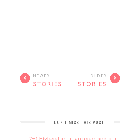
NEWER
OLDER
STORIES
STORIES
DON'T MISS THIS POST
7+1 Highend προϊοντα ομορφιας που