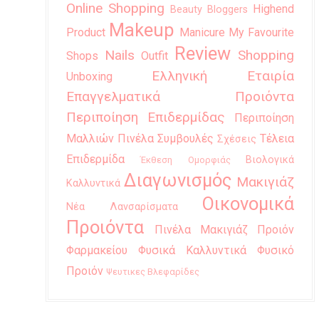
Online Shopping
Highend
Beauty Bloggers
Makeup
Product
Manicure
My Favourite
Review
Nails
Shopping
Shops
Outfit
Ελληνική Εταιρία
Unboxing
Επαγγελματικά Προιόντα
Περιποίηση Επιδερμίδας
Περιποίηση
Μαλλιών
Πινέλα
Συμβουλές
Τέλεια
Σχέσεις
Επιδερμίδα
Βιολογικά
Έκθεση Ομορφιάς
Διαγωνισμός
Μακιγιάζ
Καλλυντικά
Οικονομικά
Νέα Λανσαρίσματα
Προιόντα
Πινέλα Μακιγιάζ
Προιόν
Φαρμακείου
Φυσικά Καλλυντικά
Φυσικό
Προιόν
Ψευτικες Βλεφαρίδες