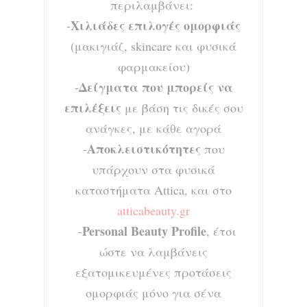
περιλ
αμβάνει:
Χιλιάδες επιλογ
ές ομορφιάς
-
(μακιγιάζ,
skincare
και φ
υσικά
φαρμακείου)
Δε
ίγματα που μπορείς να
-
επιλέξεις
με βάση τ
ις δικές
σου
ανάγκες, με κάθε
αγορά
Αποκλειστικότ
ητες
-
που
υπάρχουν στ
α φ
υσικά
καταστήματα Attica, και στο
a
tticabeauty.gr
Pe
rsonal Beauty
Profile
-
, έτσι
ώστε να λαμβάνεις
εξατομικευμέ
νες προτάσεις
ομορφιάς μόνο για σένα