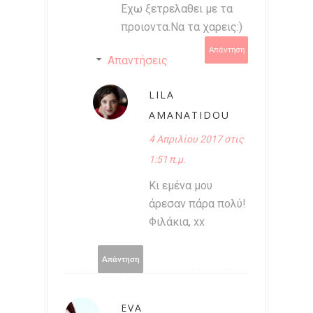
Εχω ξετρελαθει με τα
προιοντα.Να τα χαρεις:)
Απάντηση
Απαντήσεις
LILA
AMANATIDOU
4 Απριλίου 2017 στις
1:51 π.μ.
Κι εμένα μου
άρεσαν πάρα πολύ!
Φιλάκια, xx
Απάντηση
EVA