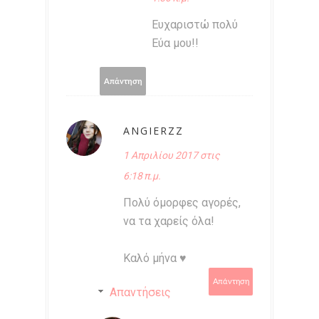
Ευχαριστώ πολύ
Εύα μου!!
Απάντηση
ANGIERZZ
1 Απριλίου 2017 στις
6:18 π.μ.
Πολύ όμορφες αγορές,
να τα χαρείς όλα!
Καλό μήνα ♥
Απάντηση
Απαντήσεις