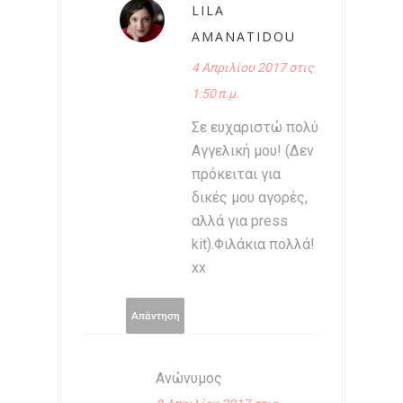
LILA
AMANATIDOU
4 Απριλίου 2017 στις
1:50 π.μ.
Σε ευχαριστώ πολύ
Αγγελική μου! (Δεν
πρόκειται για
δικές μου αγορές,
αλλά για press
kit).Φιλάκια πολλά!
xx
Απάντηση
Ανώνυμος