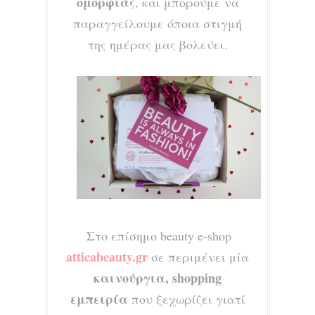
ομορφιάς
, και μπορούμε να
παραγγείλουμε όποια στιγμή
της ημέρας μας βολεύει.
Στο επίσημο
beauty e-shop
atticabeauty.gr
σε περιμένει μ
ία
καινούργια, shoppi
ng
εμπειρ
ία
που ξεχωρίζε
ι γιατί