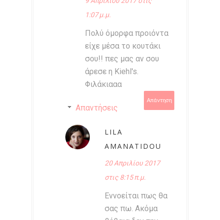
9 Απριλίου 2017 στις
1:07 μ.μ.
Πολύ όμορφα προιόντα
είχε μέσα το κουτάκι
σου!! πες μας αν σου
άρεσε η Kiehl's.
Φιλάκιααα
Απάντηση
Απαντήσεις
LILA
AMANATIDOU
20 Απριλίου 2017
στις 8:15 π.μ.
Εννοείται πως θα
σας πω. Ακόμα