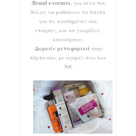
Brand e-
cor
ners
-
, για σένα που
θέλε
ις να μαθαίνεις τα πάντα
για τις αγαπημένες σου
εταιρ
ίες, και να γνω
ρίζεις
καινούργιες
Δωρε
άν μεταφορικά
-
στην
πόρτα σου, με αγορές άνω των
50€