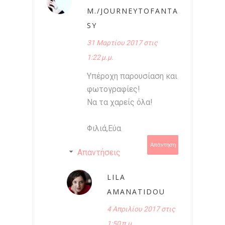
M./JOURNEYTOFANTA
SY
31 Μαρτίου 2017 στις
1:22 μ.μ.
Υπέροχη παρουσίαση και
φωτογραφίες!
Να τα χαρείς όλα!
Φιλιά,Εύα
Απάντηση
Απαντήσεις
LILA
AMANATIDOU
4 Απριλίου 2017 στις
1:50 π.μ.