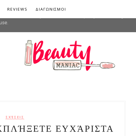
liver its services and to analyze traffic. Your IP address and u
REVIEWS
ΔΙΑΓΩΝΙΣΜΟΙ
rmance and security metrics to ensure quality of service, gener
use.
ΣΧΈΣΕΙΣ
ΕΚΠΛΉΞΕΤΕ ΕΥΧΆΡΙΣΤΑ