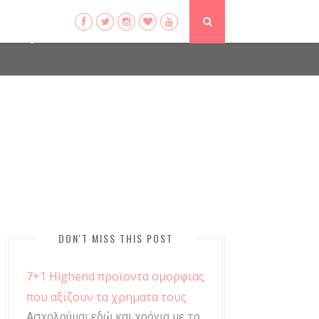
ser-agent
ate usage
LEARN MORE
GOT IT
DON'T MISS THIS POST
7+1 Highend προϊοντα ομορφιας
που αξιζουν τα χρηματα τους
Ασχολούμαι εδώ και χρόνια με το