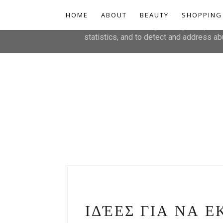
HOME
This site uses cookies from Google to de
ABOUT
BEAUTY
SHOPPING
are shared with Google along with perfo
statistics, and to detect and address ab
ΙΔΈΕΣ ΓΙΑ ΝΑ 