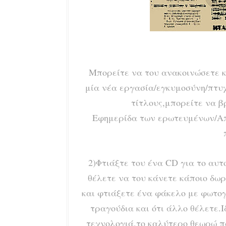
Μπορείτε να του ανακοινώσετε κα
μία νέα εργασία/εγκυμοσύνη/πτυχί
τίτλους,μπορείτε να β
Εφημερίδα των ερωτευμένων/Αποκλ
2)Φτιάξτε του ένα CD για το αυτ
θέλετε να του κάνετε κάποιο δω
και φτιάξετε ένα φάκελο με φωτο
τραγούδια και ότι άλλο θέλετε.Ι
τεχνολογιά,το καλύτερο θεωρώ πω