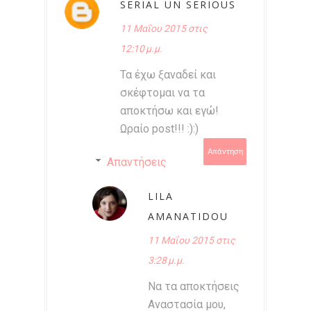
SERIAL UN SERIOUS
11 Μαΐου 2015 στις
12:10 μ.μ.
Τα έχω ξαναδεί και
σκέφτομαι να τα
αποκτήσω και εγώ!
Ωραίο post!!! :):)
Απάντηση
Απαντήσεις
LILA
AMANATIDOU
11 Μαΐου 2015 στις
3:28 μ.μ.
Να τα αποκτήσεις
Αναστασία μου,