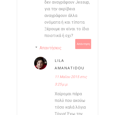
δεν αναγράφουν Jessup,
για την ακρίβεια
αναγράφουν άλλα
ονόματα ή και τίποτα.
Ξέρουμε αν είναι το ίδιο
ποιοτικά ή οχι?
Απάντηση
Απαντήσεις
LILA
AMANATIDOU
11 Μαΐου 2015 στις
3:25 μ.μ.
Χαίρομαι πάρα
πολύ που ακούω
τόσο καλά λόγια
Τόνια! Έχω την