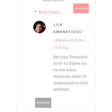
Απίστευτο!
Απάντηση
Απαντήσεις
LILA
AMANATIDOU
18 Μαΐου 2015 στις
11:47 π.μ.
Δεν έχω δοκιμάσει
ποτέ τα Sigma για
να σου κάνω
σύγκριση, αλλά τα
συγκεκριμένα είναι
απίθανα!
Απάντηση