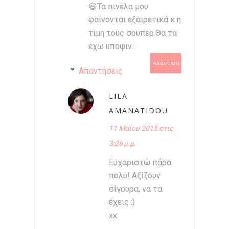
😃Τα πινέλα μου
φαίνονται εξαιρετικά κ η
τιμη τους σουπερ.Θα τα
εχω υποψιν...
Απάντηση
Απαντήσεις
LILA
AMANATIDOU
11 Μαΐου 2015 στις
3:26 μ.μ.
Ευχαριστώ πάρα
πολύ! Αξίζουν
σίγουρα, να τα
έχεις :)
xx