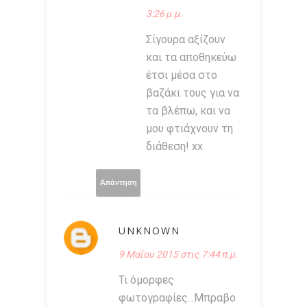
3:26 μ.μ.
Σίγουρα αξίζουν
και τα αποθηκεύω
έτσι μέσα στο
βαζάκι τους για να
τα βλέπω, και να
μου φτιάχνουν τη
διάθεση! xx
Απάντηση
UNKNOWN
9 Μαΐου 2015 στις 7:44 π.μ.
Τι όμορφες
φωτογραφίες...Μπραβο