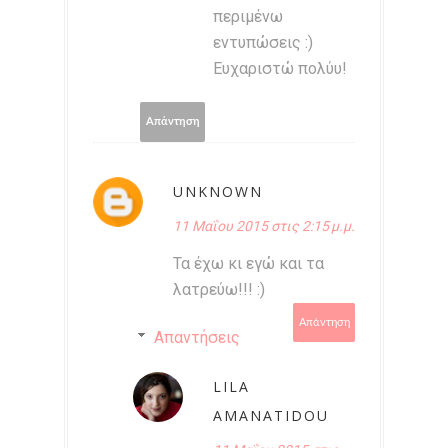
περιμένω
εντυπώσεις :)
Ευχαριστώ πολύυ!
Απάντηση
UNKNOWN
11 Μαΐου 2015 στις 2:15 μ.μ.
Τα έχω κι εγώ και τα
λατρεύω!!! :)
Απάντηση
Απαντήσεις
LILA
AMANATIDOU