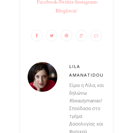
Facebook
-
Twitter
-
Instagram
-
Bloglovin'
LILA
AMANATIDOU
Είμαι η Λίλα, και
δηλώνω
#beautymaniac!
Σπούδασα στο
τμήμα
Δασολογίας και
Φυσικού