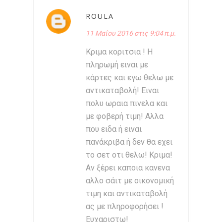
ROULA
11 Μαΐου 2016 στις 9:04 π.μ.
Κριμα κοριτσια ! Η
πληρωμή ειναι με
κάρτες και εγω θελω με
αντικαταβολή! Ειναι
πολυ ωραια πινελα και
με φοβερή τιμη! Αλλα
που ειδα ή ειναι
πανάκριβα ή δεν θα εχει
το σετ οτι θελω! Κριμα!
Αν ξέρει καποια κανενα
αλλο σάιτ με οικονομική
τιμη και αντικαταβολή
ας με πληροφορήσει !
Ευχαριστω!