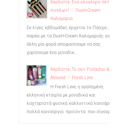
Κερδιστε: Ενα ολοκληρο σετ
πινελων! ♡ Dust+Cream
Καλαμαρια
Σε λίγες εβδομάδες έρχεται το Πάσχα , και
παρέα με τα Dust+Cream Καλαμαριάς για
άλλη μία φορά αποφασίσαμε να σας
χαρίσουμε ένα μοναδικ...
Κερδιστε: Το σετ Pistachio &
Almond ♡ Fresh Line
Η Fresh Line, η αγαπημένη
ελληνική εταιρία με μοναδικά και
λαχταριστά φυσικά καλλυντικά λανσάρει
πολλά καινούργια προϊόντα που σίγουρα...