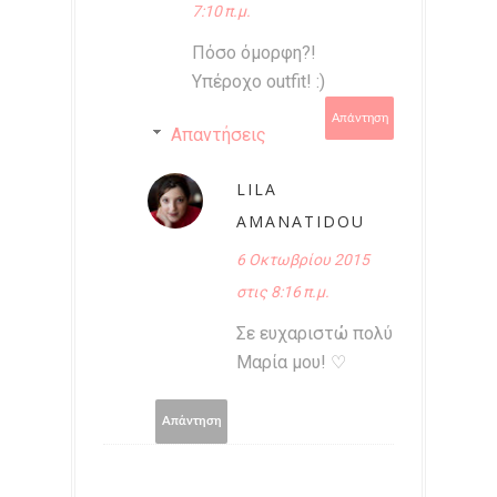
7:10 π.μ.
Πόσο όμορφη?!
Υπέροχο outfit! :)
Απάντηση
Απαντήσεις
LILA
AMANATIDOU
6 Οκτωβρίου 2015
στις 8:16 π.μ.
Σε ευχαριστώ πολύ
Μαρία μου! ♡
Απάντηση