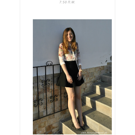
7:50 Π.Μ.