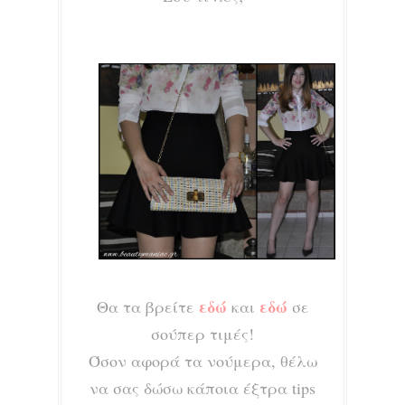
εδώ
εδώ
Θα τα βρείτε
και
σε
σούπερ τιμές!
Όσον αφορά τα νούμερα, θέλω
να σας δώσω κάποια έξτρα tips