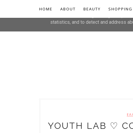
HOME
This site uses cookies from Google to de
ABOUT
BEAUTY
SHOPPING
are shared with Google along with perfo
statistics, and to detect and address ab
ΕΛ
YOUTH LAB ♡ C