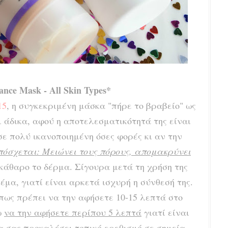
ance Mask - All Skin Types*
15
, η συγκεκριμένη μάσκα "πήρε το βραβείο" ως
ι άδικα, αφού η αποτελεσματικότητά της είναι
ε πολύ ικανοποιημένη όσες φορές κι αν την
πόσχεται:
Μειώνει τους πόρους, απομακρύνει
κάθαρο το δέρμα. Σίγουρα μετά τη χρήση της
έμα, γιατί είναι αρκετά ισχυρή η σύνθεσή της.
 πως πρέπει να την αφήσετε 10-15 λεπτά στο
ω
να την αφήσετε περίπου 5 λεπτά
γιατί είναι
α σας προκαλέσει τοπικό ερεθισμό σε σημεία