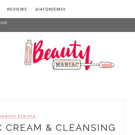
liver its services and to analyze traffic. Your IP address and u
REVIEWS
ΔΙΑΓΩΝΙΣΜΟΙ
rmance and security metrics to ensure quality of service, gener
use.
ΛΗΝΙΚΉ ΕΤΑΙΡΊΑ
C CREAM & CLEANSING