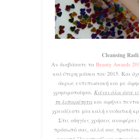
Cleansing Radi
Αν διαβάσατε τα
Beauty Awards 20
καλύτερη μάσκα του 2015. Και όχ
άκρως εντυπωσιακή και με άφησ
χρησιμοποίησα.
Κάνει όλα όσα υ
τη λιπαρότητα
και αφήνει πεντα
χρειάζεστε μία καλή ενυδατική κρ
Στις οδηγίες χρήσεις αναφέρει
πρόσωπό σας, αλλά σας προτείν
αρκετά "δραστική" και μπορεί ν