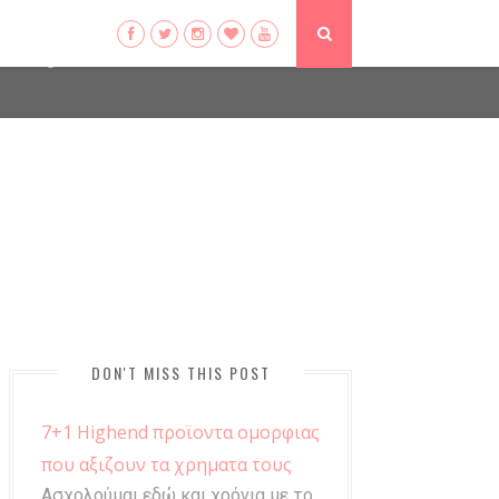
ser-agent
ate usage
LEARN MORE
GOT IT
DON'T MISS THIS POST
7+1 Highend προϊοντα ομορφιας
που αξιζουν τα χρηματα τους
Ασχολούμαι εδώ και χρόνια με το