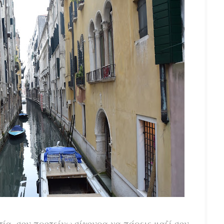
τία, σου προτείνω σίγουρα να πάρεις μαζί σου