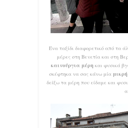
Ένα ταξίδι διαφορετικό από τα ά
μέρες στη Βενετία και στη Βε
καινούργια μέρη
και φυσικά βγ
μικρ
σκέφτηκα να σας κάνω μία
δείξω τα μέρη που είδαμε και φυσ
α