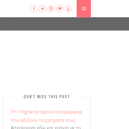
ser-agent
ate usage
LEARN MORE
GOT IT
DON'T MISS THIS POST
7+1 Highend προϊοντα ομορφιας
που αξιζουν τα χρηματα τους
Ασχολούμαι εδώ και χρόνια με το