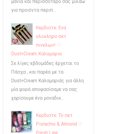
μανία και περισσότερο σας μιλάω
για προιόντα περιπ...
Κερδιστε: Ενα
ολοκληρο σετ
πινελων! ♡
Dust+Cream Καλαμαρια
Σε λίγες εβδομάδες έρχεται το
Πάσχα , και παρέα με τα
Dust+Cream Καλαμαριάς για άλλη
μία φορά αποφασίσαμε να σας
χαρίσουμε ένα μοναδικ...
Κερδιστε: Το σετ
Pistachio & Almond ♡
Fresh Line