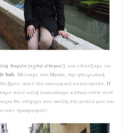
άλη παρέα (οχτώ άτομα!)
, και επιλέξαμε να
ir bnb
. Μείναμε στο Mestre, την ηπειρωτική
 θα βρεις πολύ πιο οικονομικά καταλύματα. Η
 πάρα πολύ καλή (νοικιάσαμε κάποιο σπίτι αντί
ίγουρα θα υπάρχει σαν σκέψη στο μυαλό μου και
μενους προορισμούς.