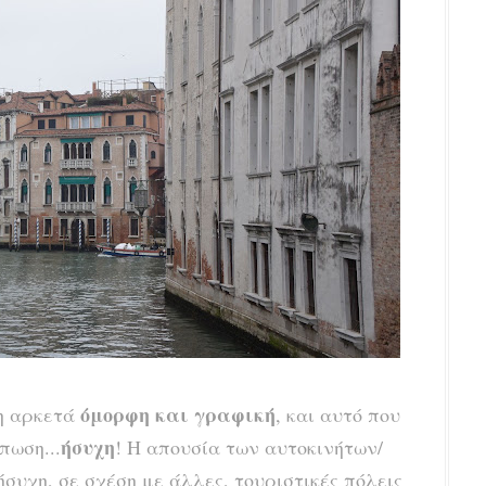
όμορφη και γραφική
λη αρκετά
, και αυτό που
ήσυχη
πωση...
! Η απουσία των αυτοκινήτων/
συχη, σε σχέση με άλλες, τουριστικές πόλεις