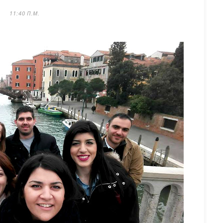
11:40 Π.Μ.