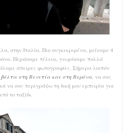
λλα, στην Ιταλία. Πιο συγκεκριμένα, μείναμε 4
ρόνα.
Περάσαμε τέλεια, γνωρίσαμε πολλά
άλαμε άπειρες φωτογραφίες. Σήμερα λοιπόν
ή
βόλτα στη Βενετία και στη Βερόνα
, να σας
ικά να σας περιγράψω τη δική μου εμπειρία για
υτό το ταξίδι.