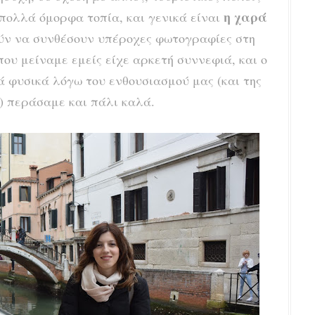
η χαρά
 πολλά όμορφα τοπία, και γενικά είναι
ύν να συνθέσουν υπέροχες φωτογραφίες στη
που μείναμε εμείς είχε αρκετή συννεφιά, και ο
ά φυσικά λόγω του ενθουσιασμού μας (και της
) περάσαμε και πάλι καλά.