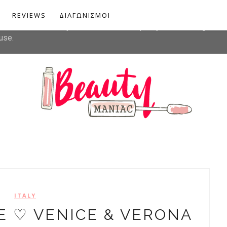
liver its services and to analyze traffic. Your IP address and u
REVIEWS
ΔΙΑΓΩΝΙΣΜΟΙ
rmance and security metrics to ensure quality of service, gener
use.
ITALY
E ♡ VENICE & VERONA