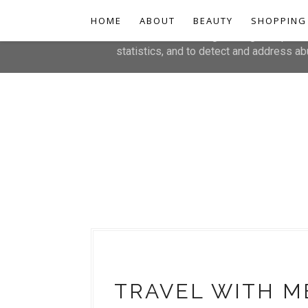
HOME
This site uses cookies from Google to de
ABOUT
BEAUTY
SHOPPING
are shared with Google along with perfo
statistics, and to detect and address ab
TRAVEL WITH M