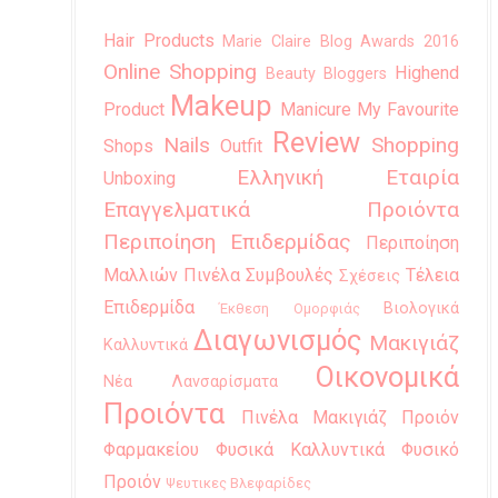
Hair Products
Marie Claire Blog Awards 2016
Online Shopping
Highend
Beauty Bloggers
Makeup
Product
Manicure
My Favourite
Review
Nails
Shopping
Shops
Outfit
Ελληνική Εταιρία
Unboxing
Επαγγελματικά Προιόντα
Περιποίηση Επιδερμίδας
Περιποίηση
Μαλλιών
Πινέλα
Συμβουλές
Τέλεια
Σχέσεις
Επιδερμίδα
Βιολογικά
Έκθεση Ομορφιάς
Διαγωνισμός
Μακιγιάζ
Καλλυντικά
Οικονομικά
Νέα Λανσαρίσματα
Προιόντα
Πινέλα Μακιγιάζ
Προιόν
Φαρμακείου
Φυσικά Καλλυντικά
Φυσικό
Προιόν
Ψευτικες Βλεφαρίδες