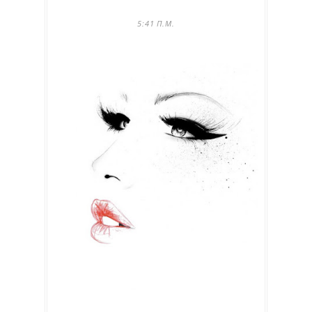
5:41 Π.Μ.