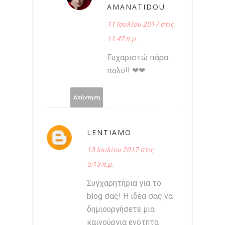
AMANATIDOU
11 Ιουλίου 2017 στις
11:42 π.μ.
Ευχαριστώ πάρα
πολύ!! ❤❤
Απάντηση
LENTIAMO
13 Ιουλίου 2017 στις
5:13 π.μ.
Συγχαρητήρια για το
blog σας! Η ιδέα σας να
δημιουργήσετε μια
καινούργια ενότητα