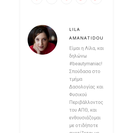
LILA
AMANATIDOU
Είμαι η Λίλα, και
δηλώνω
#beautymaniac!
Σπούδασα στο
τμήμα
Δασολογίας και
Φυσικού
Περιβάλλοντος
του ΑΠΘ, και
ενθουσιάζομαι
με οτιδήποτε