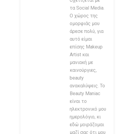
σχετίζεται με
τα Social Media.
Ο χώρος της
ομορφιάς μου
άρεσε πολύ, για
αυτό είμαι
επίσης Makeup
Artist και
μανιακή με
καινούργιες,
beauty
ανακαλύψεις. Το
Beauty Maniac
είναι το
ηλεκτρονικό μου
ημερολόγιο, κι
εδώ μοιράζομαι
μαζί σας ότι μου