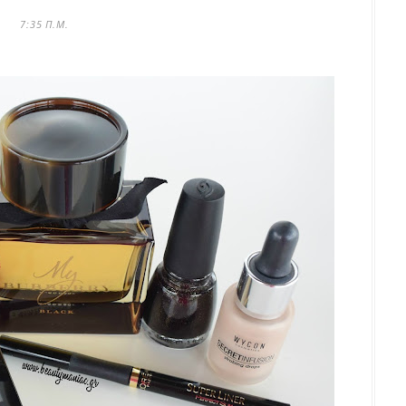
7:35 Π.Μ.