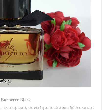
Burberry Black
 ένα άρωμα, συνειδητοποιώ πόσο δύσκολο και