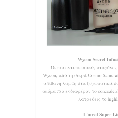
Wycon Secret Infu
Οι
πιο εντυπωσιακές σταγόνες
Wycon,
από τη σειρά Cosmo Samurai
απίθανη λάμψη στα ζυγωματικά σο
ακόμα πιο ενδιαφέρον το concea
ler
λατρεύεις τ
ο high
L'oreal Super Li