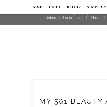
HOME
This site uses cookies from Google to de
ABOUT
BEAUTY
SHOPPING
are shared with Google along with perfo
statistics, and to detect and address ab
MY 5&1 BEAUTY