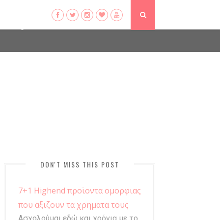
ser-agent
ate usage
LEARN MORE
GOT IT
DON'T MISS THIS POST
7+1 Highend προϊοντα ομορφιας
που αξιζουν τα χρηματα τους
Ασχολούμαι εδώ και χρόνια με το