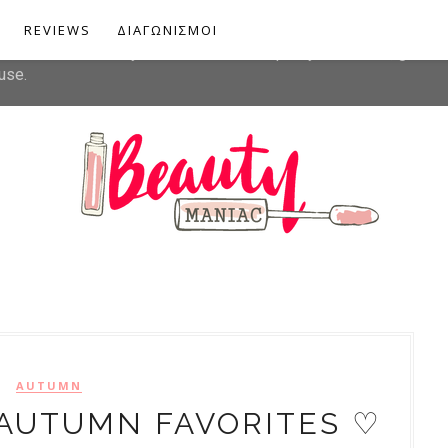
liver its services and to analyze traffic. Your IP address and u
REVIEWS
ΔΙΑΓΩΝΙΣΜΟΙ
rmance and security metrics to ensure quality of service, gener
use.
AUTUMN
 AUTUMN FAVORITES ♡